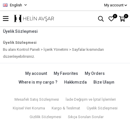
English
My account
0
0
Üyelik Sözleşmesi
Üyelik Sözleşmesi
Bu alanı Kontrol Paneli > İçerik Yönetimi > Sayfalar kısmından
düzenleyebilirsiniz.
My account
My Favorites
My Orders
Where is my cargo ?
Hakkımızda
Bize Ulaşın
Mesafeli Satış Sözleşmesi
İade Değişim ve İptal İşlemleri
Kişisel Veri Koruma
Kargo & Teslimat
Üyelik Sözleşmesi
Gizlilik Sözleşmesi
Sıkça Sorulan Sorular