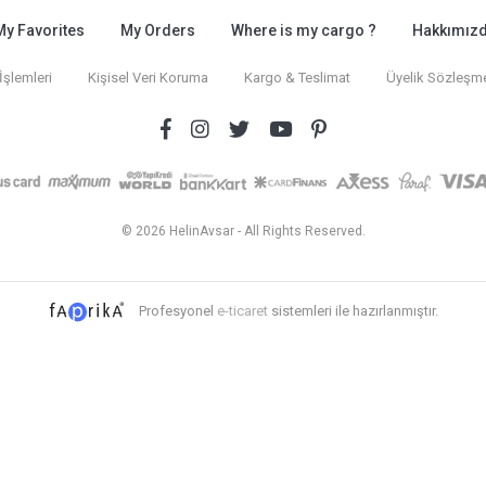
My Favorites
My Orders
Where is my cargo ?
Hakkımız
İşlemleri
Kişisel Veri Koruma
Kargo & Teslimat
Üyelik Sözleşm
© 2026 HelinAvsar - All Rights Reserved.
Profesyonel
e-ticaret
sistemleri ile hazırlanmıştır.