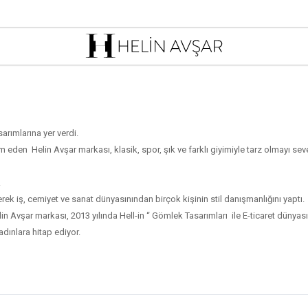
arımlarına yer verdi.
 Helin Avşar markası, klasik, spor, şık ve farklı giyimiyle tarz olmayı seve
.
rek iş, cemiyet ve sanat dünyasınından birçok kişinin stil danışmanlığını yaptı.
in Avşar markası, 2013 yılında Hell-in “ Gömlek Tasarımları ile E-ticaret dünyası
dınlara hitap ediyor.