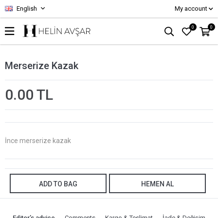
English
My account
0
0
Merserize Kazak
0.00 TL
İnce merserize kazak
ADD TO BAG
HEMEN AL
Editor’s advice
Comments
Kargo & Teslimat
İade & Değişim