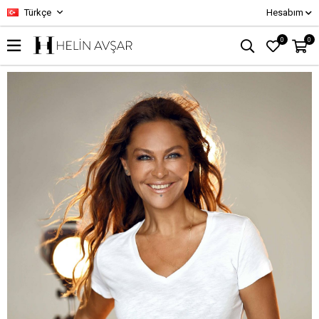
Türkçe
Hesabım
0
0