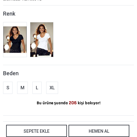
Renk
Beden
S
M
L
XL
206
Bu ürüne şuanda
kişi bakıyor!
SEPETE EKLE
HEMEN AL