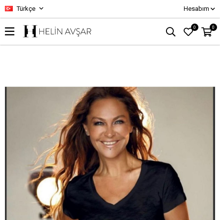
Türkçe
Hesabım
0
0